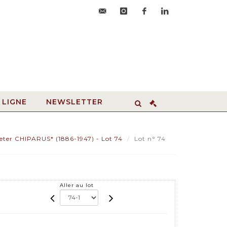
accueil@hdvroanne.com
instagram
facebook
linkedin
 LIGNE
NEWSLETTER
er CHIPARUS* (1886-1947) - Lot 74
Lot n° 74
Aller au lot