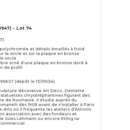
947) - Lot 74
7)
olychromée et détails émaillés à froid
ur le socle et sur la plaque en bronze
le socle
arbre orné d'une plaque en bronze doré à
 de profil
NNEST (dépôt le 13/09/24)
culpture décorative Art Deco, Demetre
 statuettes chryséléphantines figurant des
re de Roumanie, il étudie auprès du
omanelli dès 1909 avant de s'installer à Paris
-Arts où il fréquente les ateliers d'Antonin
on association avec des fondeurs et
de Jules Lehmann ou encore Etling lui
 commercial.