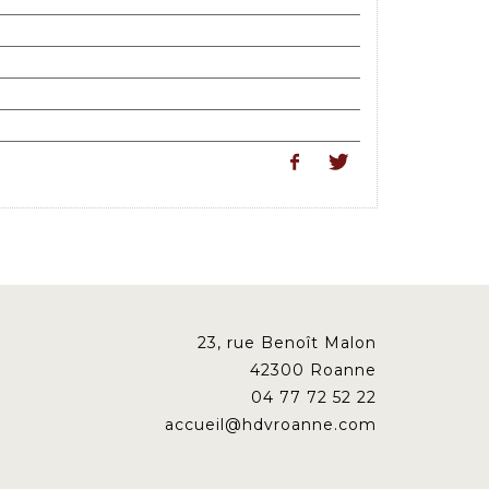
23, rue Benoît Malon
42300 Roanne
04 77 72 52 22
accueil@hdvroanne.com