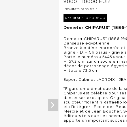
8000 - 10000 EUR
Résultats sans frais
Résultat :
10 500EUR
Demeter CHIPARUS* (1886-1
Demeter CHIPARUS* (1886-194
Danseuse égyptienne
Bronze à patine mordorée et p
Signé « D.H Chiparus » gravé s
Porte le numéro « 5445 » sous 
H. 57,3 cm, sur un socle en m
décor de personnage égyptien
H. totale 73,5 cm
Expert Cabinet LACROIX - JEA
*Figure emblématique de la s
Chiparus est célèbre pour ses
danseuses exotiques. Originai
sculpteur florentin Raffaello R
et d'intégrer l'École des Beaux
Mercié et de Jean Boucher. S
éditeurs tels que Les neveux 
apporte un important succès