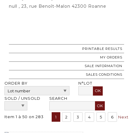
null , 23, rue Benoît-Malon 42300 Roanne
PRINTABLE RESULTS
MY ORDERS
SALE INFORMATION
SALES CONDITIONS
ORDER BY
N°LOT
OK
SOLD / UNSOLD
SEARCH
Item 1 à 50 on 283
1
2
3
4
5
6
Next