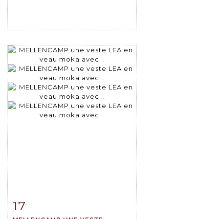
17
Item detail
Zoom