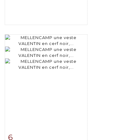
6
Item detail
Zoom