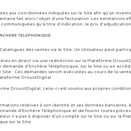
tes aux coordonnées indiquées sur le Site afin qu’un inventai
entaire fait alors l’objet d’une facturation. Les estimations 
t communiquées qu’à titre d’indication, le prix d’adjudication
’ENCHERE TELEPHONIQUE
Catalogues des ventes via le Site. Un Utilisateur peut partici
ères en direct via une redirection sur la Plateforme DrouotDig
e demande d’Enchère Téléphonique, sur le Site ou en accéda
 Site ; Ces demandes seront exécutées au cours de la vente
Plateforme DrouotDigital
eforme DrouotDigital, celui-ci est soumis aux propres conditio
ormations relatives à son identité et ses données bancaires, 
mande d’Enchère Téléphonique et de fournir toutes pièces jus
ateur n’a pas à disposer d’un compte sur le Site ou sur la P
e sur le Site.