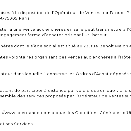
mises à la disposition de l’Opérateur de Ventes par Drouot P
ot-75009 Paris.
ister à une vente aux enchères en salle peut transmettre à l
 engagement ferme d’acheter pris par l’Utilisateur.
ères dont le siège social est situé au 23, rue Benoît Malo
s volontaires organisant des ventes aux enchères à l’Hôtel
sateur dans laquelle il conserve les Ordres d’Achat déposés su
tant de participer à distance par voie électronique via le
semble des services proposés par l’Opérateur de Ventes sur le
ps://www.hdvroanne.com auquel les Conditions Générales d’Uti
 et ses Services.