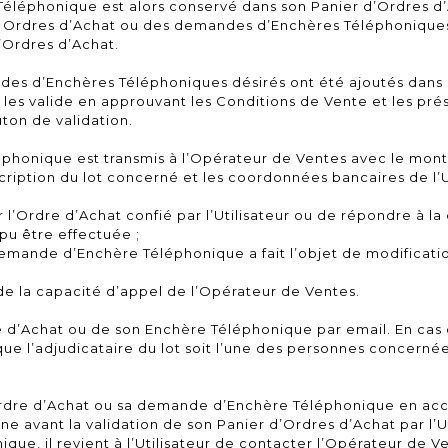
éphonique est alors conservé dans son Panier d’Ordres d’Ac
des Ordres d’Achat ou des demandes d’Enchères Téléphoniques 
’Ordres d’Achat.
des d’Enchères Téléphoniques désirés ont été ajoutés dans l
 les valide en approuvant les Conditions de Vente et les pré
uton de validation.
éphonique est transmis à l’Opérateur de Ventes avec le mo
escription du lot concerné et les coordonnées bancaires de l’U
 l’Ordre d’Achat confié par l’Utilisateur ou de répondre à 
a pu être effectuée ;
a demande d’Enchère Téléphonique a fait l’objet de modificat
e la capacité d’appel de l’Opérateur de Ventes.
dre d’Achat ou de son Enchère Téléphonique par email. En c
 que l’adjudicataire du lot soit l’une des personnes concernées
 Ordre d’Achat ou sa demande d’Enchère Téléphonique en ac
ne avant la validation de son Panier d’Ordres d’Achat par l’U
e, il revient à l’Utilisateur de contacter l’Opérateur de V