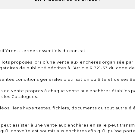
différents termes essentiels du contrat :
 lots proposés lors d’une vente aux enchères organisée par 
gatoires de publicité décrites à l’Article R.321-33 du code
entes conditions générales d’utilisation du Site et de ses Se
es de vente propres à chaque vente aux enchères établies par
ns les Catalogues.
idéos, liens hypertextes, fichiers, documents ou tout autre é
ne peut assister à une vente aux enchères en salle peut tran
qu’il convoite est soumis aux enchères afin qu’il puisse po