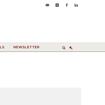
accueil@hdvroanne.com
instagram
facebook
linkedin
LS
NEWSLETTER