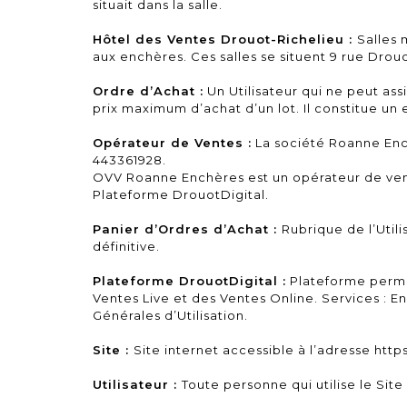
situait dans la salle.
Hôtel des Ventes Drouot-Richelieu :
Salles 
aux enchères. Ces salles se situent 9 rue Drou
Ordre d’Achat :
Un Utilisateur qui ne peut ass
prix maximum d’achat d’un lot. Il constitue un
Opérateur de Ventes :
La société Roanne Ench
443361928.
OVV Roanne Enchères est un opérateur de vente
Plateforme DrouotDigital.
Panier d’Ordres d’Achat :
Rubrique de l’Utili
définitive.
Plateforme DrouotDigital :
Plateforme permet
Ventes Live et des Ventes Online. Services : En
Générales d’Utilisation.
Site :
Site internet accessible à l’adresse htt
Utilisateur :
Toute personne qui utilise le Site