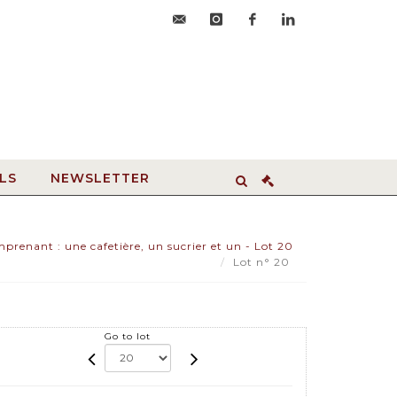
accueil@hdvroanne.com
instagram
facebook
linkedin
LS
NEWSLETTER
prenant : une cafetière, un sucrier et un - Lot 20
Lot n° 20
Go to lot