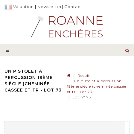
Valuation
|
Newsletter
|
Contact
UN PISTOLET À
Result
PERCUSSION 19ÈME
Un pistolet à percussion
SIÈCLE (CHEMINÉE
19ème siècle (cheminée cassée
CASSÉE ET TR - LOT 73
et tr - Lot 73
Lot n° 73