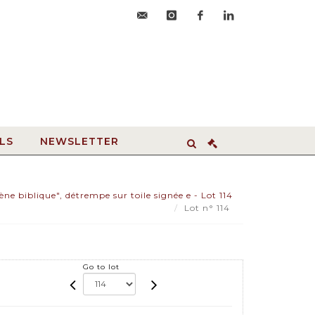
accueil@hdvroanne.com
instagram
facebook
linkedin
LS
NEWSLETTER
ne biblique", détrempe sur toile signée e - Lot 114
Lot n° 114
Go to lot