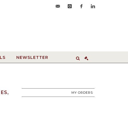
accueil@hdvroanne.com
instagram
facebook
linkedin
LS
NEWSLETTER
ES,
MY ORDERS