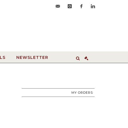
accueil@hdvroanne.com
instagram
facebook
linkedin
LS
NEWSLETTER
MY ORDERS