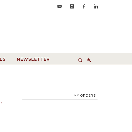
accueil@hdvroanne.com
instagram
facebook
linkedin
LS
NEWSLETTER
MY ORDERS
,