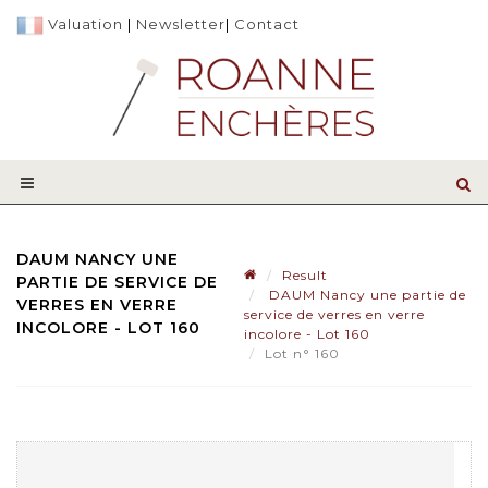
Valuation
|
Newsletter
|
Contact
DAUM NANCY UNE
Result
PARTIE DE SERVICE DE
DAUM Nancy une partie de
VERRES EN VERRE
service de verres en verre
INCOLORE - LOT 160
incolore - Lot 160
Lot n° 160