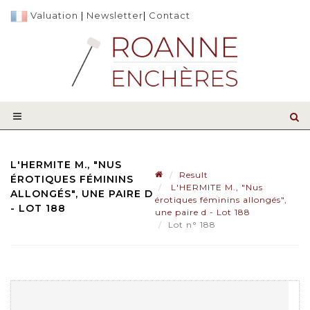
Valuation
|
Newsletter
|
Contact
L'HERMITE M., "NUS
Result
ÉROTIQUES FÉMININS
L'HERMITE M., "Nus
ALLONGÉS", UNE PAIRE D
érotiques féminins allongés",
- LOT 188
une paire d - Lot 188
Lot n° 188