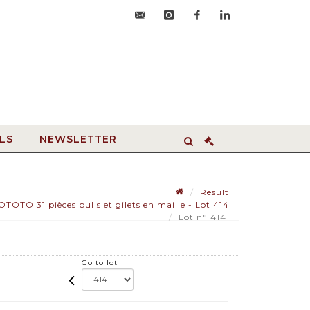
accueil@hdvroanne.com
instagram
facebook
linkedin
LS
NEWSLETTER
Result
O 31 pièces pulls et gilets en maille - Lot 414
Lot n° 414
Go to lot